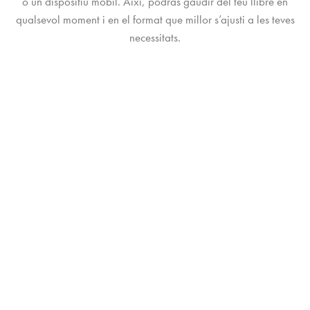
o un dispositiu mòbil. Així, podràs gaudir del teu llibre en
qualsevol moment i en el format que millor s’ajusti a les teves
necessitats.