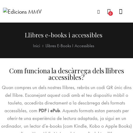
0
Llibres e-books i accessibles
Inici
Llibres E-Books I Accessibles
Com funciona la descàrrega dels llibres
accessibles?
Quan compres un dels nostres llibres, rebràs un codi QR únic dins
del llibre. Escanejant aquest codi amb el teu dispositiu mòbil o
tauleta, accediràs directament a la descàrrega dels formats
accessibles, com
PDF i ePub
. Aquests formats estan pensats per
oferir-te una experiència de lectura adaptada, ja sigui en un
ordinador, un lector d’e-books (com Kindle, Kobo o Apple Books)