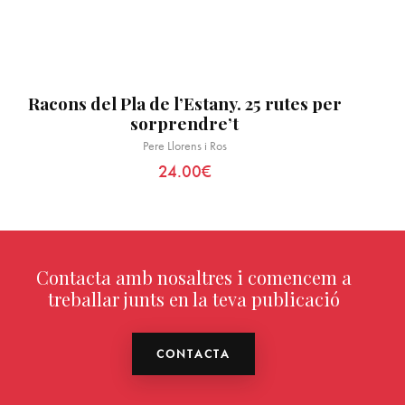
Racons del Pla de l’Estany. 25 rutes per
sorprendre’t
Pere Llorens i Ros
24.00
€
Contacta amb nosaltres i comencem a
treballar junts en la teva publicació
CONTACTA