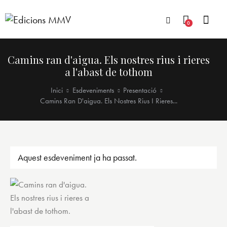
0
Camins ran d'aigua. Els nostres rius i rieres
a l'abast de tothom
Inici
Esdeveniments
Presentació
Camins Ran D'aigua. Els Nostres Rius I Rieres...
Aquest esdeveniment ja ha passat.