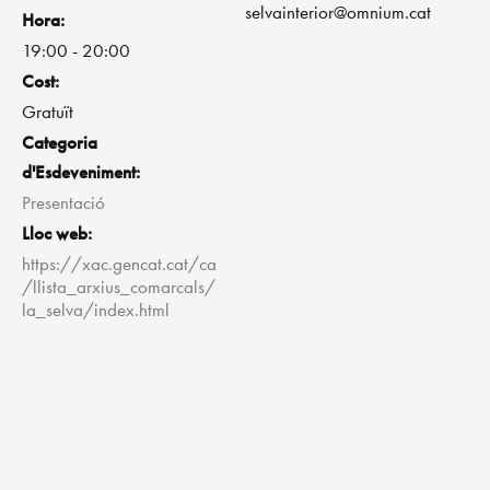
selvainterior@omnium.cat
Hora:
19:00 - 20:00
Cost:
Gratuït
Categoria
d'Esdeveniment:
Presentació
Lloc web:
https://xac.gencat.cat/ca
/llista_arxius_comarcals/
la_selva/index.html