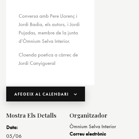
Conversa amb Pere Llorenç i
Jordi Badia, els autors, i Jordi
Pujadas, membre de la junta
d’Òmnium Selva Interior.
Cloenda poetica a càrrec de
Jordi Canyigueral
AFEGEIX AL CALENDARI
Mostra Els Detalls
Organitzador
Òmnium Selva Interior
Data:
Correu electrònic
05/06