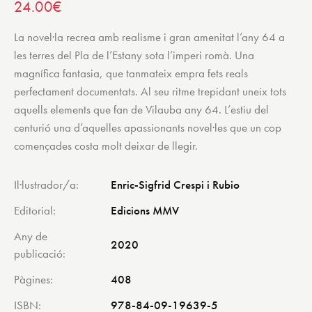
24.00
€
La novel·la recrea amb realisme i gran amenitat l’any 64 a
les terres del Pla de l’Estany sota l’imperi romà. Una
magnífica fantasia, que tanmateix empra fets reals
perfectament documentats. Al seu ritme trepidant uneix tots
aquells elements que fan de Vilauba any 64. L’estiu del
centurió una d’aquelles apassionants novel·les que un cop
començades costa molt deixar de llegir.
Il·lustrador/a
Enric-Sigfrid Crespi i Rubio
Editorial
Edicions MMV
Any de
2020
publicació
Pàgines
408
ISBN
978-84-09-19639-5