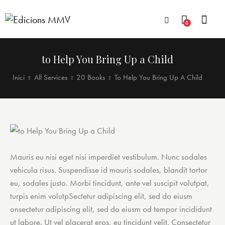
0
to Help You Bring Up a Child
Inici
All Services
20 Books
To Help You Bring Up A Child
Mauris eu nisi eget nisi imperdiet vestibulum. Nunc sodales
vehicula risus. Suspendisse id mauris sodales, blandit tortor
eu, sodales justo. Morbi tincidunt, ante vel suscipit volutpat,
turpis enim volutpSectetur adipiscing elit, sed do eiusm
onsectetur adipiscing elit, sed do eiusm od tempor incididunt
ut labore. Ut vel placerat eros, eu tincidunt velit. Consectetur