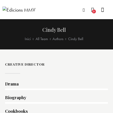
0
Cindy Bell
Inici
All Team
Authors
Cindy Bell
CREATIVE DIRECTOR
Drama
0%
Biography
0%
Cookbooks
8%