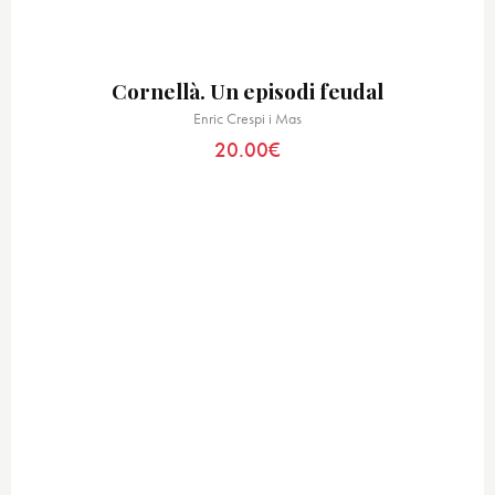
Cornellà. Un episodi feudal
Enric Crespi i Mas
20.00
€