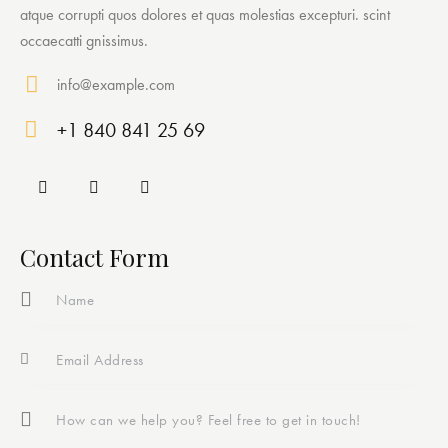
atque corrupti quos dolores et quas molestias excepturi. scint
occaecatti gnissimus.
info@example.com
E-
+1 840 841 25 69
ma
Ph
il:
on
e:
Contact Form