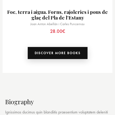
Foc, terra i aigua. Forns, rajoleries i pous de
glaç del Pla de l’Estany
Joan Anton Abellán i Carles Puncernau
28.00
€
DISCOVER MORE BOOKS
Biography
Ignissimos ducimus quin blandiitis praesentium voluptatem deleniti