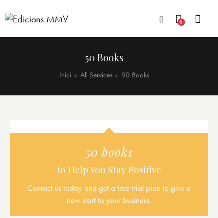
0
50 Books
Inici
All Services
50 Books
50 books
to Help You Stay Positive
Contact us today and get a free trial plan to give a
new start to your business.