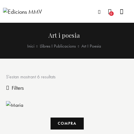
0
Art i poesia
Inici
Llibres I Publicacions
Art I Poesia
S'estan mostrant 6 resultats
Filters
COMPRA