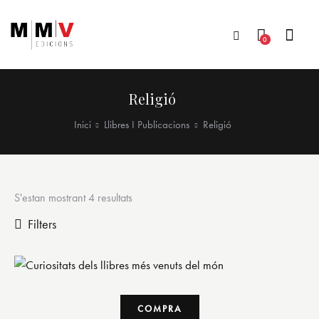
0
Religió
Inici
Llibres I Publicacions
Religió
S'estan mostrant 4 resultats
Filters
COMPRA